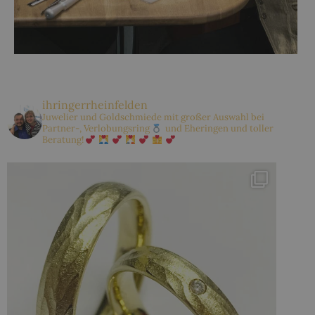
ihringerrheinfelden
Juwelier und Goldschmiede mit großer Auswahl bei
Partner-, Verlobungsring
und Eheringen und toller
Beratung!